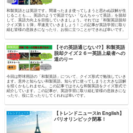
和製英語とは英語です。間違ったまま使ってしまうと思わぬ誤解が生
じることも…。英語のようで英語でない「なんちゃって英語」を脱却
して、英語力向上を目指していきましょう。それでは「和製英語脱却
クイズ第１１弾」早速見ていきましょう！この記事が英語学習に取り
組む皆様の息抜きになったり、お役に立つことができれば幸いです。
【その英語通じない!?】和製英語
和製英語
脱却クイズ２６ー英語上級者への
道のりー
今回は野球用語の「和製英語」について、クイズ形式で勉強していき
ます。意外と知らない和製英語。知らずに使ってしまうと大きな誤解
を招くかもしれません。この記事ではそんな和製英語をクイズ形式で
紹介しています。この記事が、英語学習に取り組む皆様の息抜きにな
ったり、役に立ったりしてくれれば幸いです。
【トレンドニュースin English】
トレンドニュース
パリオリンピック閉幕！