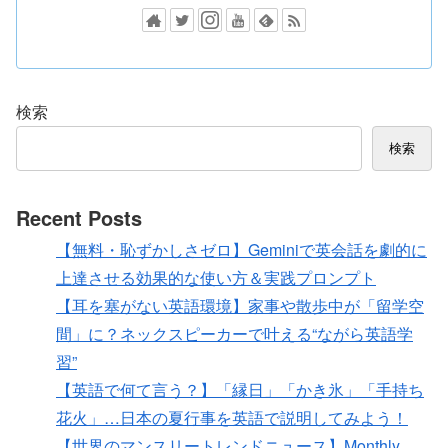
検索
検索
Recent Posts
【無料・恥ずかしさゼロ】Geminiで英会話を劇的に
上達させる効果的な使い方＆実践プロンプト
【耳を塞がない英語環境】家事や散歩中が「留学空
間」に？ネックスピーカーで叶える“ながら英語学
習”
【英語で何て言う？】「縁日」「かき氷」「手持ち
花火」…日本の夏行事を英語で説明してみよう！
【世界のマンスリートレンドニュース】Monthly