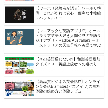
【ワーホリ経験者が語る】ワーホリ準
備ーこれがあれば安心！便利な小物編
スペシャル！ー
【マニアックな英語アプリ!?】オース
トラリア英語大好き人間必見の英語ラ
ジオアプリ・Radios Australia(3)ーオ
ーストラリアの天気予報を英語で学ぶ
ー
【その英語通じない!?】和製英語脱却
クイズ２９ー英語上級者への道のりー
【高品質ビジネス英会話!?】オンライ
ン英会話Bizmates(ビズメイツ)の無料
体験の始め方と体験レビュー