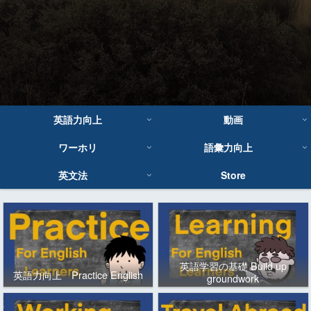
英語力向上
動画
ワーホリ
語彙力向上
英文法
Store
英語学習の基礎 Build up
英語力向上 Practice English
groundwork