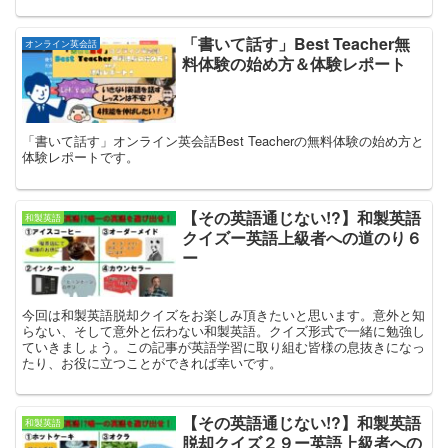
「書いて話す」Best Teacher無
オンライン英会話
料体験の始め方＆体験レポート
「書いて話す」オンライン英会話Best Teacherの無料体験の始め方と
体験レポートです。
【その英語通じない!?】和製英語
和製英語
クイズー英語上級者への道のり６
ー
今回は和製英語脱却クイズをお楽しみ頂きたいと思います。意外と知
らない、そして意外と伝わない和製英語。クイズ形式で一緒に勉強し
ていきましょう。この記事が英語学習に取り組む皆様の息抜きになっ
たり、お役に立つことができれば幸いです。
【その英語通じない!?】和製英語
和製英語
脱却クイズ２９ー英語上級者への