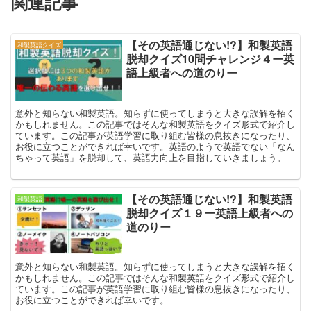
関連記事
【その英語通じない!?】和製英語
和製英語クイズ
脱却クイズ10問チャレンジ４ー英
語上級者への道のりー
意外と知らない和製英語。知らずに使ってしまうと大きな誤解を招く
かもしれません。この記事ではそんな和製英語をクイズ形式で紹介し
ています。この記事が英語学習に取り組む皆様の息抜きになったり、
お役に立つことができれば幸いです。英語のようで英語でない「なん
ちゃって英語」を脱却して、英語力向上を目指していきましょう。
【その英語通じない!?】和製英語
和製英語
脱却クイズ１９ー英語上級者への
道のりー
意外と知らない和製英語。知らずに使ってしまうと大きな誤解を招く
かもしれません。この記事ではそんな和製英語をクイズ形式で紹介し
ています。この記事が英語学習に取り組む皆様の息抜きになったり、
お役に立つことができれば幸いです。