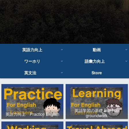
英語力向上
動画
ワーホリ
語彙力向上
英文法
Store
英語学習の基礎 Build up
英語力向上 Practice English
groundwork