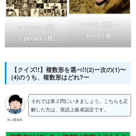
a tooth (単) →
a person (単)
teeth (複)
→people (複)
【クイズ!!】複数形を選べ!!(2)ー次の(1)〜
(4)のうち、複数形はどれ?ー
それでは第２問にいきましょう。こちらも正
解した方は、英語上級者認定です。
向上委員長