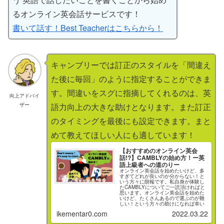
るオンライン英会話サービスです！
書いて話す！Best Teacherはこちらから！
キャンブリーでは訂正のスタイルを「間違え
た後に毎回」のように指定することができま
す。間違いをスグに指摘してくれるのは、英
向上アドバイ
ザー
語力向上の大きな助けとなります。また訂正
のタイミングを最後にも設定できます。まと
めて教えてほしい人にも適しています！
【おすすめのオンライン英会
話!?】CAMBLYの始め方！ー英
語上級者への道のりー
オンライン英会話を始めたいけど、多
すぎてどれが良いのか分からない！と
いう方々に朗報です。私自身が体験し
たCAMBLYについてご一読頂ければと
思います。オンライン英会話を始めた
いけど、たくさんあるので選ぶのが難
しい！という方々の助けになれば幸い
です。
ikementar0.com
2022.03.22