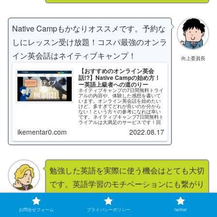
Native Campもかなりオススメです。予約な
しにレッスン受け放題！コスパ最強のオンラ
イン英会話はネイティブキャンプ！
向上委員長
【おすすめのオンライン英会
話!?】Native Campの始め方！
ー英語上級者への道のりー
ネイティブキャンプの7日間無料トライ
アルの内容や、体験した感想を書いて
います。オンライン英会話を始めたい
けど、多すぎてどれが良いのか分から
ない！という方々の参考になれば幸い
です。ネイティブキャンプ7日間無料ト
ライアルは大満足のサービスです！回
数無制限、教材や学習コンテンツの多
ikementar0.com
2022.08.17
さ、そして予約なしで好きな時に受講
できる点で個人的には大満足のお試し
ができました。1番大切なのは1歩踏み
出す勇気です。「講師の先生との1対
1…。大丈夫かな…。」「英語に自信が
ないから気まずい…。」そんな不安を
感じる必要はまったくありませんでし
勉強した英語を実際に使う機会はとても大切
た。講師の先生は皆優しくご指導下さ
いました。是非英語力向上にネイティ
ブキャンプを活用してみてはいかがで
です。英語学習のモチベーションにも繋がり
しょうか。
ます。勉強したことが伝わる喜びや快感を、
向上アドバイ
ザー
是非オンライン英会話で味わって下さい！海
お問合せフォーム
プライバシーポリシー
twitter