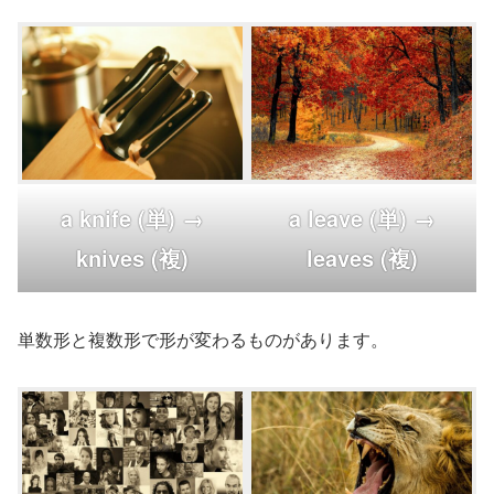
a knife (単) →
a leave (単) →
knives (複)
leaves (複)
単数形と複数形で形が変わるものがあります。