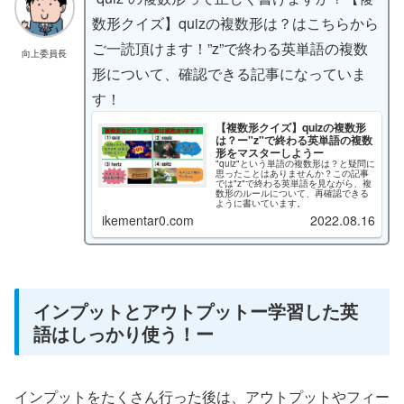
数形クイズ】quizの複数形は？はこちらから
ご一読頂けます！”z”で終わる英単語の複数
向上委員長
形について、確認できる記事になっていま
す！
【複数形クイズ】quizの複数形
は？ー"z"で終わる英単語の複数
形をマスターしようー
"quiz"という単語の複数形は？と疑問に
思ったことはありませんか？この記事
では"z"で終わる英単語を見ながら、複
数形のルールについて、再確認できる
ように書いています。
ikementar0.com
2022.08.16
インプットとアウトプットー学習した英
語はしっかり使う！ー
インプットをたくさん行った後は、アウトプットやフィー