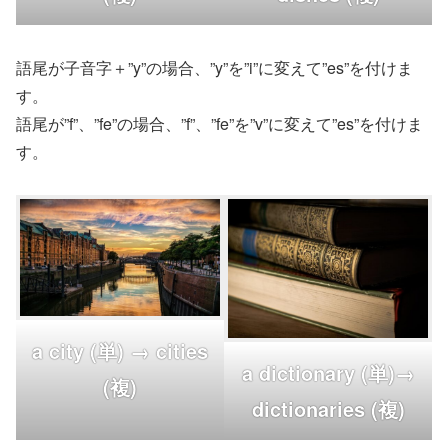
語尾が子音字＋”y”の場合、”y”を”i”に変えて”es”を付けま
す。
語尾が”f”、”fe”の場合、”f”、”fe”を”v”に変えて”es”を付けま
す。
a city (単) → cities
a dictionary (単)→
(複)
dictionaries (複)