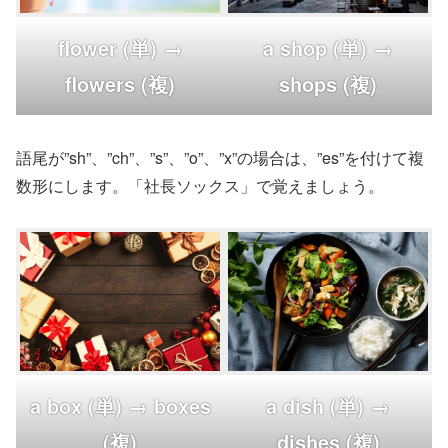
flower (単) →
a shop (単) →
flowers (複)
shops (複)
語尾が”sh”、”ch”、”s”、”o”、”x”の場合は、”es”を付けて複
数形にします。「社長ソックス」で覚えましょう。
a box (単) → boxes
a dish (単) →
(複)
dishes (複)