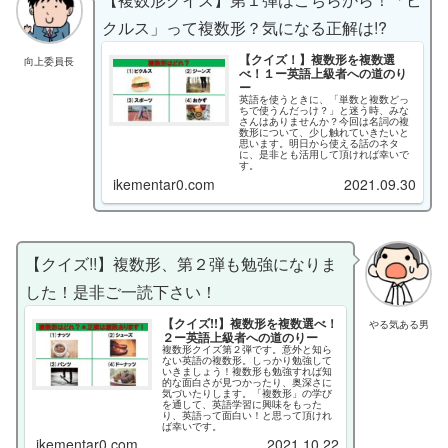
クルス」って複数形？気になる正解は!?
【クイズ！】複数形を複数選
向上委員長
べ！１ー英語上級者への道のり
ー
英語を使うときに、「単数と複数どっ
ちで使うんだっけ？」と迷う時、みな
さんはありませんか？今回は名詞の複
数形について、少し触れていきたいと
思います。明日から使える話のネタ
に、是非とも活用して頂ければ幸いで
す。
ikementar0.com
2021.09.30
【クイズ!!】複数形、第２弾も勉強になりま
した！是非ご一読下さい！
【クイズ!!】複数形を複数選べ！
やる気ある男
２ー英語上級者への道のりー
複数形クイズ第２弾です。意外と知ら
ない英語の複数形。しっかり勉強して
いきましょう！複数形も勉強すれば知
的な面白さが見つかったり、奥深さに
気づいたりします。「複数形」の学び
を通して、英語学習に興味をもった
り、英語って面白い！と思って頂けれ
ば幸いです。
ikementar0.com
2021.10.22