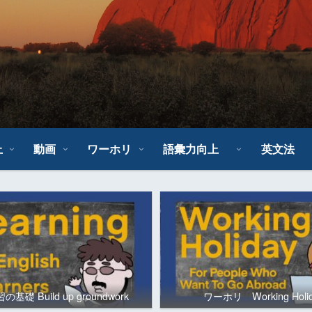
上
動画
ワーホリ
語彙力向上
英文法
基礎 Build up groundwork
ワーホリ Working Holi