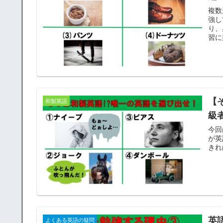
複数
強し
り、
習に
【
和製英語
級
今回
が英
きれ
英
よくある英語の疑問