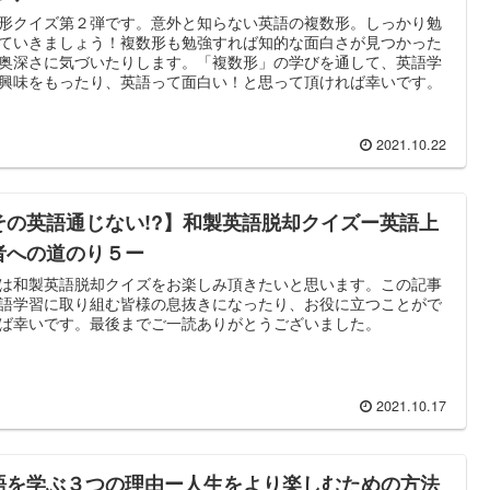
形クイズ第２弾です。意外と知らない英語の複数形。しっかり勉
ていきましょう！複数形も勉強すれば知的な面白さが見つかった
奥深さに気づいたりします。「複数形」の学びを通して、英語学
興味をもったり、英語って面白い！と思って頂ければ幸いです。
2021.10.22
その英語通じない!?】和製英語脱却クイズー英語上
者への道のり５ー
は和製英語脱却クイズをお楽しみ頂きたいと思います。この記事
語学習に取り組む皆様の息抜きになったり、お役に立つことがで
ば幸いです。最後までご一読ありがとうございました。
2021.10.17
語を学ぶ３つの理由ー人生をより楽しむための方法