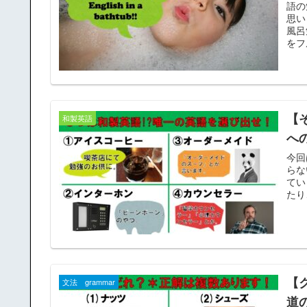
語の
思い
風呂
をフ
【
和製英語
へ
今回
らな
てい
たり
【
文法 grammar
道