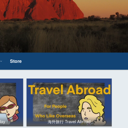
Store
day
海外旅行 Travel Abroad