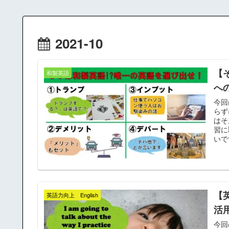
2021-10
【
和製英語
へ
今回
らず
はそ
習に
いで
【
英語力向上 English
活
今回