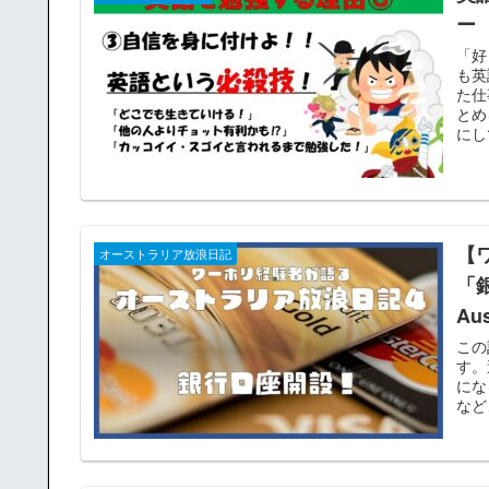
ー
「好
も英
た仕
とめ
にし
【
オーストラリア放浪日記
「銀
Aus
この
す。
にな
など