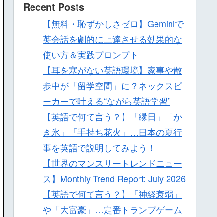
Recent Posts
【無料・恥ずかしさゼロ】Geminiで
英会話を劇的に上達させる効果的な
使い方＆実践プロンプト
【耳を塞がない英語環境】家事や散
歩中が「留学空間」に？ネックスピ
ーカーで叶える“ながら英語学習”
【英語で何て言う？】「縁日」「か
き氷」「手持ち花火」…日本の夏行
事を英語で説明してみよう！
【世界のマンスリートレンドニュー
ス】Monthly Trend Report: July 2026
【英語で何て言う？】「神経衰弱」
や「大富豪」…定番トランプゲーム