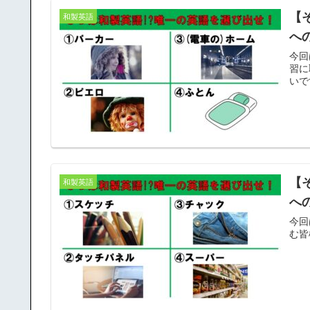
【
和製英語
へ
今回
習に
いで
【
和製英語
へ
今回
む皆