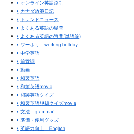
オンライン英語添削
カナダ放浪日記
トレンドニュース
よくある英語の疑問
よくある英語の質問(単語編)
ワーホリ working holiday
中学英語
前置詞
動画
和製英語
和製英語movie
和製英語クイズ
和製英語脱却クイズmovie
文法 grammar
準備・便利グッズ
英語力向上 English