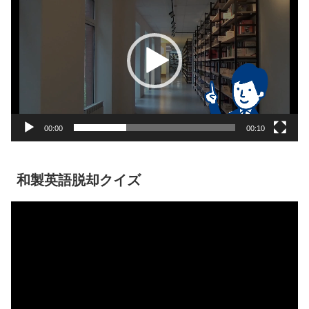
画
プ
レ
ー
ヤ
ー
00:00
00:10
和製英語脱却クイズ
動
画
プ
レ
ー
ヤ