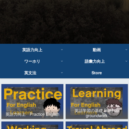
英語力向上
動画
ワーホリ
語彙力向上
英文法
Store
英語学習の基礎 Build up
英語力向上 Practice English
groundwork