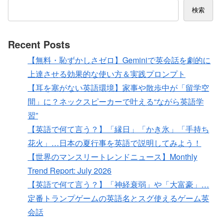
検索
Recent Posts
【無料・恥ずかしさゼロ】Geminiで英会話を劇的に
上達させる効果的な使い方＆実践プロンプト
【耳を塞がない英語環境】家事や散歩中が「留学空
間」に？ネックスピーカーで叶える“ながら英語学
習”
【英語で何て言う？】「縁日」「かき氷」「手持ち
花火」…日本の夏行事を英語で説明してみよう！
【世界のマンスリートレンドニュース】Monthly
Trend Report: July 2026
【英語で何て言う？】「神経衰弱」や「大富豪」…
定番トランプゲームの英語名とスグ使えるゲーム英
会話