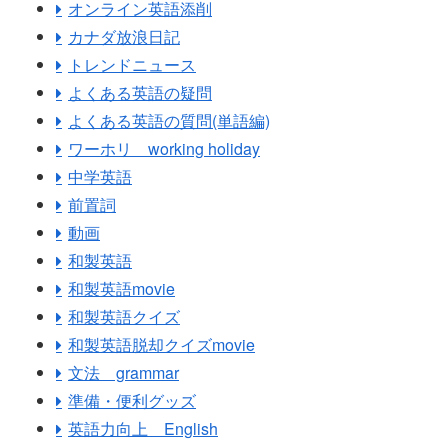
オンライン英語添削
カナダ放浪日記
トレンドニュース
よくある英語の疑問
よくある英語の質問(単語編)
ワーホリ working holiday
中学英語
前置詞
動画
和製英語
和製英語movie
和製英語クイズ
和製英語脱却クイズmovie
文法 grammar
準備・便利グッズ
英語力向上 English