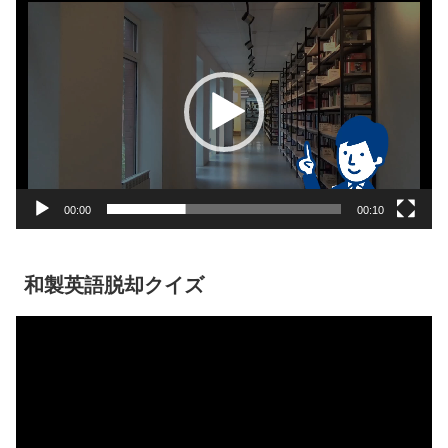
動
画
プ
レ
ー
ヤ
ー
00:00
00:10
和製英語脱却クイズ
動
画
プ
レ
ー