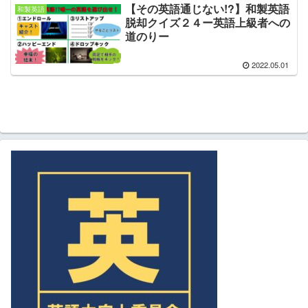
【その英語通じない!?】和製英語
和製英語
脱却クイズ２４ー英語上級者への
道のりー
2022.05.01