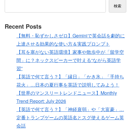
検索
Recent Posts
【無料・恥ずかしさゼロ】Geminiで英会話を劇的に
上達させる効果的な使い方＆実践プロンプト
【耳を塞がない英語環境】家事や散歩中が「留学空
間」に？ネックスピーカーで叶える“ながら英語学
習”
【英語で何て言う？】「縁日」「かき氷」「手持ち
花火」…日本の夏行事を英語で説明してみよう！
【世界のマンスリートレンドニュース】Monthly
Trend Report: July 2026
【英語で何て言う？】「神経衰弱」や「大富豪」…
定番トランプゲームの英語名とスグ使えるゲーム英
会話