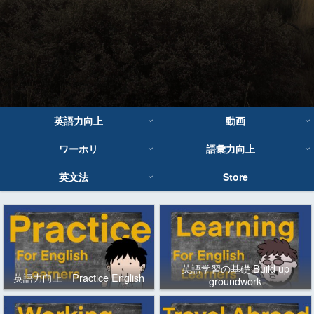
英語力向上
動画
ワーホリ
語彙力向上
英文法
Store
英語学習の基礎 Build up
英語力向上 Practice English
groundwork