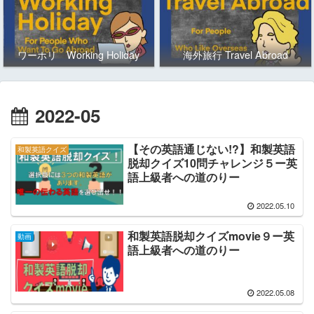
ワーホリ Working Holiday
海外旅行 Travel Abroad
2022-05
【その英語通じない!?】和製英語
和製英語クイズ
脱却クイズ10問チャレンジ５ー英
語上級者への道のりー
2022.05.10
和製英語脱却クイズmovie９ー英
動画
語上級者への道のりー
2022.05.08