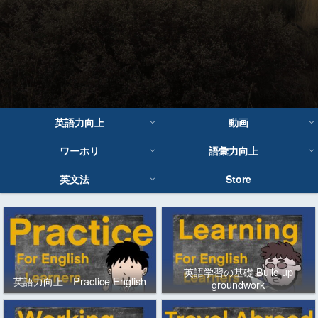
英語力向上
動画
ワーホリ
語彙力向上
英文法
Store
英語学習の基礎 Build up
英語力向上 Practice English
groundwork