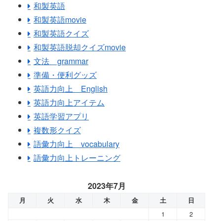
和製英語
和製英語movie
和製英語クイズ
和製英語脱却クイズmovie
文法 grammar
準備・便利グッズ
英語力向上 English
英語力向上アイテム
英語学習アプリ
複数形クイズ
語彙力向上 vocabulary
語彙力向上トレーニング
2023年7月
月
火
水
木
金
土
日
1
2