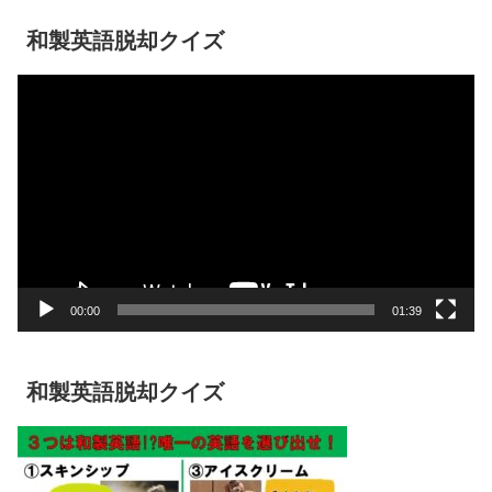
和製英語脱却クイズ
動
画
プ
レ
ー
ヤ
ー
00:00
01:39
和製英語脱却クイズ