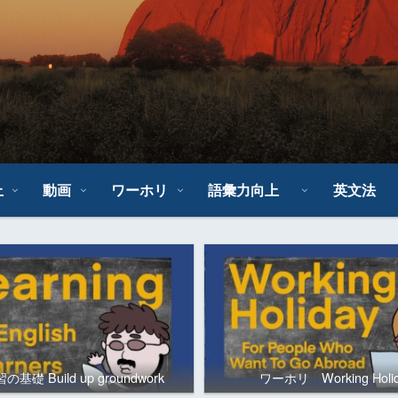
上
動画
ワーホリ
語彙力向上
英文法
基礎 Build up groundwork
ワーホリ Working Holi