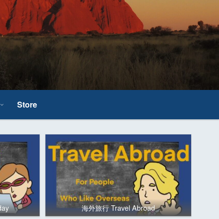
Store
day
海外旅行 Travel Abroad