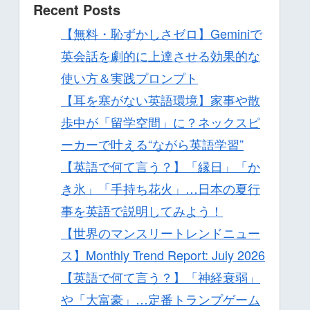
Recent Posts
【無料・恥ずかしさゼロ】Geminiで
英会話を劇的に上達させる効果的な
使い方＆実践プロンプト
【耳を塞がない英語環境】家事や散
歩中が「留学空間」に？ネックスピ
ーカーで叶える“ながら英語学習”
【英語で何て言う？】「縁日」「か
き氷」「手持ち花火」…日本の夏行
事を英語で説明してみよう！
【世界のマンスリートレンドニュー
ス】Monthly Trend Report: July 2026
【英語で何て言う？】「神経衰弱」
や「大富豪」…定番トランプゲーム