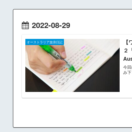
2022-08-29
【
オーストラリア放浪日記
２「
Aus
今回
み下