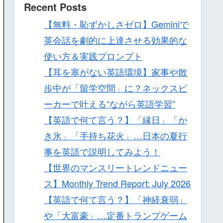
Recent Posts
【無料・恥ずかしさゼロ】Geminiで
英会話を劇的に上達させる効果的な
使い方＆実践プロンプト
【耳を塞がない英語環境】家事や散
歩中が「留学空間」に？ネックスピ
ーカーで叶える“ながら英語学習”
【英語で何て言う？】「縁日」「か
き氷」「手持ち花火」…日本の夏行
事を英語で説明してみよう！
【世界のマンスリートレンドニュー
ス】Monthly Trend Report: July 2026
【英語で何て言う？】「神経衰弱」
や「大富豪」…定番トランプゲーム