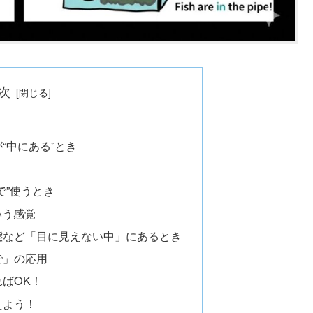
次
“中にある”とき
で”使うとき
いう感覚
態など「目に見えない中」にあるとき
で」の応用
ればOK！
えよう！