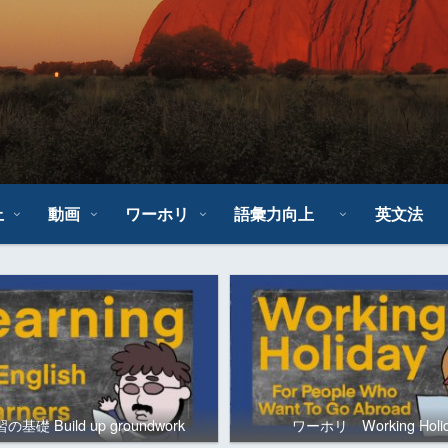
上
動画
ワーホリ
語彙力向上
英文法
基礎 Build up groundwork
ワーホリ Working Holi