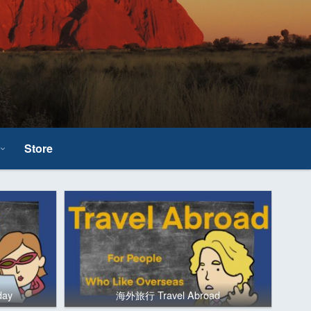
Store
day
海外旅行 Travel Abroad