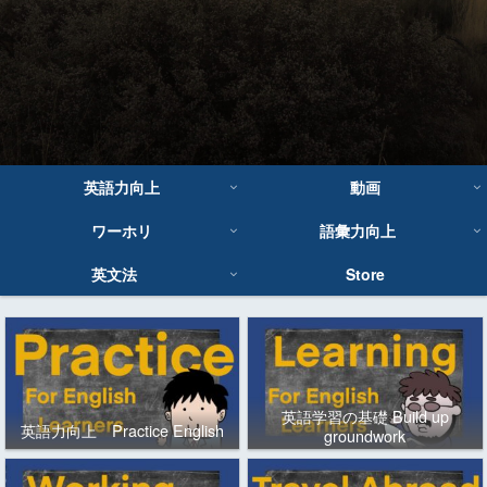
英語力向上
動画
ワーホリ
語彙力向上
英文法
Store
英語学習の基礎 Build up
英語力向上 Practice English
groundwork