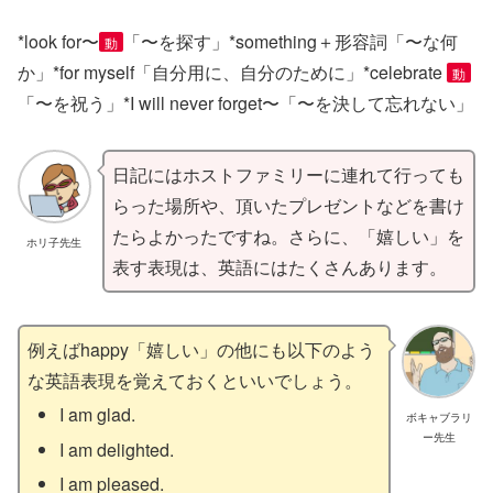
*look for〜
「〜を探す」*something＋形容詞「〜な何
動
か」*for myself「自分用に、自分のために」*celebrate
動
「〜を祝う」*I will never forget〜「〜を決して忘れない」
日記にはホストファミリーに連れて行っても
らった場所や、頂いたプレゼントなどを書け
たらよかったですね。さらに、「嬉しい」を
ホリ子先生
表す表現は、英語にはたくさんあります。
例えばhappy「嬉しい」の他にも以下のよう
な英語表現を覚えておくといいでしょう。
I am glad.
ボキャブラリ
ー先生
I am delighted.
I am pleased.