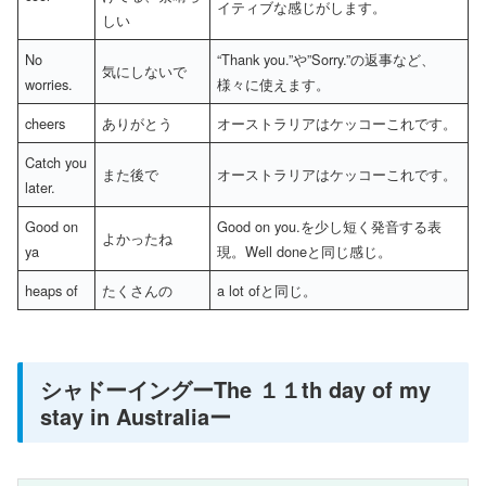
イティブな感じがします。
しい
No
“Thank you.”や”Sorry.”の返事など、
気にしないで
worries.
様々に使えます。
cheers
ありがとう
オーストラリアはケッコーこれです。
Catch you
また後で
オーストラリアはケッコーこれです。
later.
Good on
Good on you.を少し短く発音する表
よかったね
ya
現。Well doneと同じ感じ。
heaps of
たくさんの
a lot ofと同じ。
シャドーイングーThe １１th day of my
stay in Australiaー