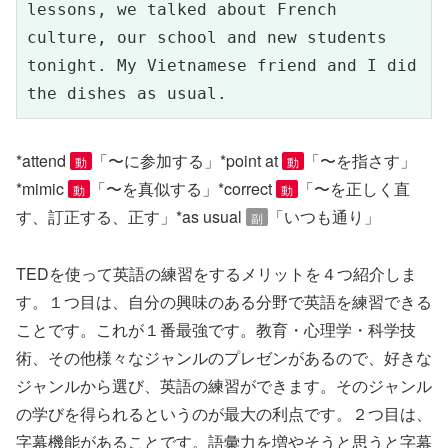
lessons, we talked about French 
culture, our school and new students 
tonight. My Vietnamese friend and I did 
the dishes as usual.
*attend
「〜に参加する」*point at
「〜を指さす」
動
動
*mimic
「〜を真似する」*correct
「〜を正しく直
動
動
す、訂正する、正す」*as usual
「いつも通り」
副
TEDを使って英語の練習をするメリットを４つ紹介しま
す。１つ目は、自分の興味のある分野で英語を練習できる
ことです。これが１番最強です。教育・心理学・科学技
術、その他様々なジャンルのプレゼンがあるので、好きな
ジャンルから選び、英語の練習ができます。そのジャンル
の学びを得られるというのが最大の利点です。２つ目は、
字幕機能があることです。語彙力を増やそうと思うと字幕