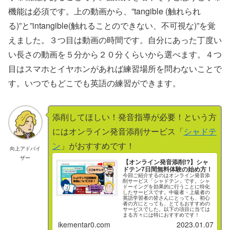
機能は必須です。上の動画から、”tangible (触れられ
る)”と”intangible(触れることのできない、不可視な)”を覚
えました。３つ目は動画の時間です。自分にあった丁度い
い長さの動画を５分から２０分くらいから選べます。４つ
目はスマホとイヤホンがあれば練習場所を問わないことで
す。いつでもどこでも英語の練習ができます。
添削してほしい！発音指導が必要！という方
にはオンライン発音添削サービス「
シャドテ
ン
」がおすすめです！
向上アドバイ
ザー
【オンライン発音添削!?】シャ
ドテン7日間無料体験の始め方！
今回ご紹介するのはオンライン発音添
削サービス「シャドテン」です。シャ
ドーイングを効果的に行うことに特化
したサービスです。中級者・上級者の
英語学習者の皆さんにとっても、初心
者の方にとっても、とてもおすすめの
サービスでした。以下の項目に当ては
まる方々には特におすすめです！
ikementar0.com
2023.01.07