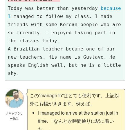
Today was better than yesterday 
because 
I 
managed to follow my class. I made 
friends with some Korean people who are 
so friendly. I enjoyed taking part in 
the classes today.

A Brazilian teacher became one of our 
new teachers. His name is Gustavo. He 
speaks English well, but he is a little 
shy.
この”manage to”はとても便利です。上記以
外にも幅がききます。例えば、
I managed to arrive at the station just in
ボキャブラリ
ー先生
time. 「なんとか時間通りに駅に着い
た。」