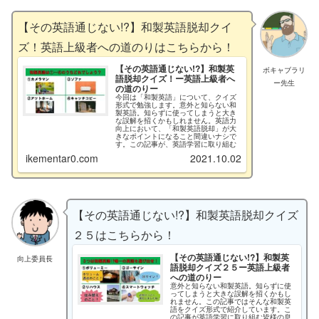
【その英語通じない!?】和製英語脱却クイ
ズ！英語上級者への道のりはこちらから！
【その英語通じない!?】和製英
ボキャブラリ
語脱却クイズ！ー英語上級者へ
ー先生
の道のりー
今回は「和製英語」について、クイズ
形式で勉強します。意外と知らない和
製英語。知らずに使ってしまうと大き
な誤解を招くかもしれません。英語力
向上において、「和製英語脱却」が大
きなポイントになること間違いナシで
す。この記事が、英語学習に取り組む
皆様の息抜きになったり、役に立った
ikementar0.com
2021.10.02
りしてくれれば幸いです。
【その英語通じない!?】和製英語脱却クイズ
２５はこちらから！
【その英語通じない!?】和製英
向上委員長
語脱却クイズ２５ー英語上級者
への道のりー
意外と知らない和製英語。知らずに使
ってしまうと大きな誤解を招くかもし
れません。この記事ではそんな和製英
語をクイズ形式で紹介しています。こ
の記事が英語学習に取り組む皆様の息