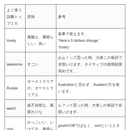
よく使う
語彙トッ
意味
参考
プ１０
返事で使えます。
素敵な、素晴ら
lovely
“Here’s 5 dollers change.”
しい、良い
“lovely.”
おぉ！って思った時、大体この単語で
awesome
すごい
全部いけます。ネイティブの使用頻度
高めです。
オーストラリア
Australianと言わず、Aussieの方を使
Aussie
の、オーストラ
います。
リア人
超不自然な、風
ん？って思った時、大体この単語で全
weird
変わりな
部いけます。
かっこいい、い
goodやOKではなく、coolというとネ
cool
けてる、素晴ら