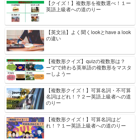
【クイズ！】複数形を複数選べ！１ー
英語上級者への道のりー
【英文法】よく聞くlookとhave a look
の違い
【複数形クイズ】quizの複数形は？
ー”z”で終わる英単語の複数形をマスタ
ーしようー
【複数形クイズ！】可算名詞・不可算
名詞はどれ！？２ー英語上級者への道
のりー
【複数形クイズ！】可算名詞はど
れ！？１ー英語上級者への道のりー