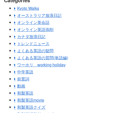
Categories
Kyoto Walks
オーストラリア放浪日記
オンライン英会話
オンライン英語添削
カナダ放浪日記
トレンドニュース
よくある英語の疑問
よくある英語の質問(単語編)
ワーホリ working holiday
中学英語
前置詞
動画
和製英語
和製英語movie
和製英語クイズ