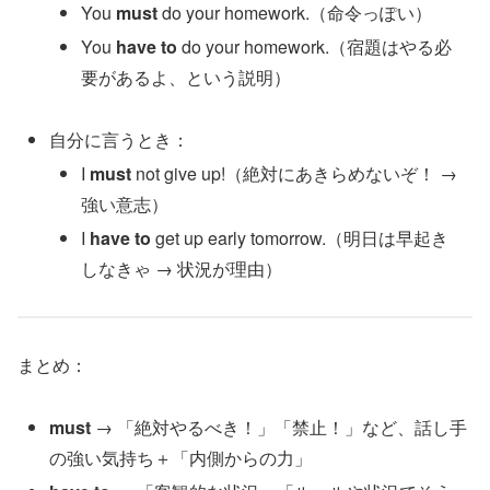
You
must
do your homework.（命令っぽい）
You
have to
do your homework.（宿題はやる必
要があるよ、という説明）
自分に言うとき：
I
must
not give up!（絶対にあきらめないぞ！ →
強い意志）
I
have to
get up early tomorrow.（明日は早起き
しなきゃ → 状況が理由）
まとめ：
must
→ 「絶対やるべき！」「禁止！」など、話し手
の強い気持ち＋「内側からの力」