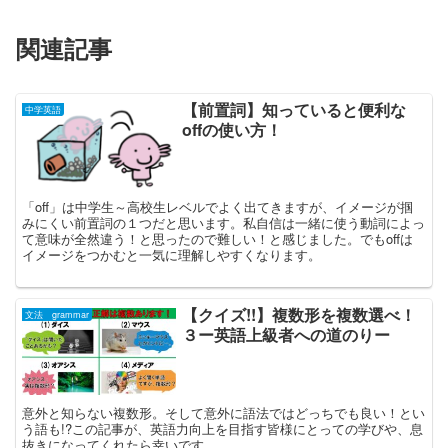
関連記事
【前置詞】知っていると便利な
中学英語
offの使い方！
「off」は中学生～高校生レベルでよく出てきますが、イメージが掴
みにくい前置詞の１つだと思います。私自信は一緒に使う動詞によっ
て意味が全然違う！と思ったので難しい！と感じました。でもoffは
イメージをつかむと一気に理解しやすくなります。
【クイズ!!】複数形を複数選べ！
文法 grammar
３ー英語上級者への道のりー
意外と知らない複数形。そして意外に語法ではどっちでも良い！とい
う語も!?この記事が、英語力向上を目指す皆様にとっての学びや、息
抜きになってくれたら幸いです。