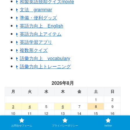
和製英語脱却クイズmovie
文法 grammar
準備・便利グッズ
英語力向上 English
英語力向上アイテム
英語学習アプリ
複数形クイズ
語彙力向上 vocabulary
語彙力向上トレーニング
2026年8月
月
火
水
木
金
土
日
1
2
3
4
5
6
7
8
9
10
11
12
13
14
15
16
17
18
19
20
21
22
23
お問合せフォーム
プライバシーポリシー
twitter
24
25
26
27
28
29
30