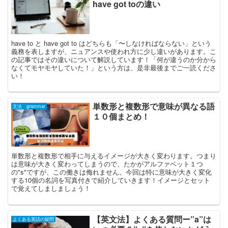
have got toの違い
have to と have got to はどちらも「〜しなければならない」という
義務を表しますが、ニュアンスや使われ方に少し違いがあります。こ
の記事ではその違いについて解説しています！「何が違うのか分から
なくてモヤモヤしていた！」という方は、是非最後までご一読くださ
い！
単数形と複数形で意味が異なる語
文法 grammar
１０個まとめ！
単数形と複数形で相手に与えるイメージが大きく変わります。つまり
は意味が大きく変わってしまうので、たかがアルファベット１つ
の"s"ですが、この働きは侮れません。今回は特に意味が大きく変化
する10個の名詞を写真付きで紹介していきます！イメージとセット
で覚えてしましましょう！
【英文法】よくある質問ー”a”は
よくある英語の疑問