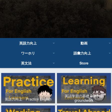
英語力向上
動画
ワーホリ
語彙力向上
英文法
Store
英語学習の基礎 Build up
英語力向上 Practice English
groundwork