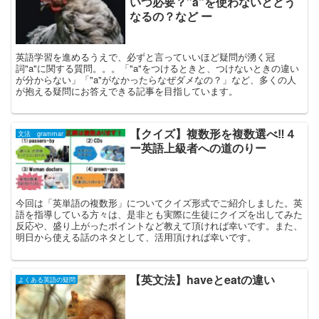
いつ必要？”a”を使わないとどう
なるの？など ー
英語学習を進めるうえで、必ずと言っていいほど疑問が湧く冠
詞"a"に関する質問。。。「"a"をつけるときと、つけないときの違い
が分からない」「"a"がなかったらなぜダメなの？」など、多くの人
が抱える疑問にお答えできる記事を目指しています。
【クイズ】複数形を複数選べ‼︎４
文法 grammar
ー英語上級者への道のりー
今回は「英単語の複数形」についてクイズ形式でご紹介しました。英
語を指導している方々は、是非とも実際に生徒にクイズを出してみた
反応や、盛り上がったポイントなど教えて頂ければ幸いです。また、
明日から使える話のネタとして、活用頂ければ幸いです。
【英文法】haveとeatの違い
よくある英語の疑問