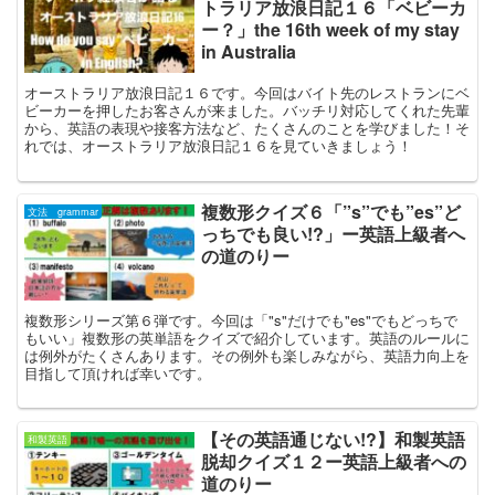
トラリア放浪日記１６「ベビーカ
ー？」the 16th week of my stay
in Australia
オーストラリア放浪日記１６です。今回はバイト先のレストランにベ
ビーカーを押したお客さんが来ました。バッチリ対応してくれた先輩
から、英語の表現や接客方法など、たくさんのことを学びました！そ
れでは、オーストラリア放浪日記１６を見ていきましょう！
複数形クイズ６「”s”でも”es”ど
文法 grammar
っちでも良い!?」ー英語上級者へ
の道のりー
複数形シリーズ第６弾です。今回は「"s"だけでも"es"でもどっちで
もいい」複数形の英単語をクイズで紹介しています。英語のルールに
は例外がたくさんあります。その例外も楽しみながら、英語力向上を
目指して頂ければ幸いです。
【その英語通じない!?】和製英語
和製英語
脱却クイズ１２ー英語上級者への
道のりー