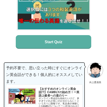
Start Quiz
予約不要で、思い立った時にすぐにオンライ
ン英会話ができる！個人的にオススメしてい
ます。
向上委員長
【おすすめのオンライン英会
話!?】CAMBLYの始め方！ー英
語上級者への道のりー
オンライン英会話を始めたいけど、多
すぎてどれが良いのか分からない！と
いう方々に朗報です。私自身が体験し
たCAMBLYについてご一読頂ければと