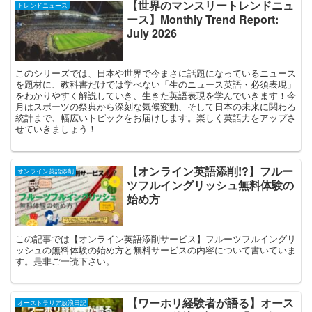
【世界のマンスリートレンドニュ
トレンドニュース
ース】Monthly Trend Report:
July 2026
このシリーズでは、日本や世界で今まさに話題になっているニュース
を題材に、教科書だけでは学べない「生のニュース英語・必須表現」
をわかりやすく解説していき、生きた英語表現を学んでいきます！今
月はスポーツの祭典から深刻な気候変動、そして日本の未来に関わる
統計まで、幅広いトピックをお届けします。楽しく英語力をアップさ
せていきましょう！
【オンライン英語添削!?】フルー
オンライン英語添削
ツフルイングリッシュ無料体験の
始め方
この記事では【オンライン英語添削サービス】フルーツフルイングリ
ッシュの無料体験の始め方と無料サービスの内容について書いていま
す。是非ご一読下さい。
【ワーホリ経験者が語る】オース
オーストラリア放浪日記