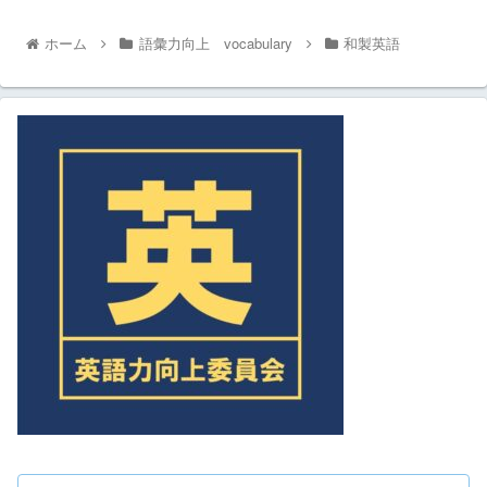
ホーム
語彙力向上 vocabulary
和製英語