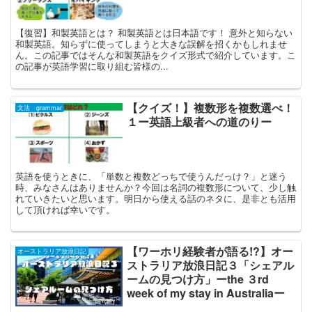
【復習】和製英語とは？ 和製英語とは日本語です！ 意外と知らない
和製英語。知らずに使ってしまうと大きな誤解を招くかもしれませ
ん。この記事ではそんな和製英語をクイズ形式で紹介しています。こ
の記事が英語学習に取り組む皆様の...
【クイズ！】複数形を複数選べ！
文法 grammar
１ー英語上級者への道のりー
英語を使うときに、「単数と複数どっちで使うんだっけ？」と迷う
時、みなさんはありませんか？今回は名詞の複数形について、少し触
れていきたいと思います。明日から使える話のネタに、是非とも活用
して頂ければ幸いです。
【ワーホリ経験者が語る!?】オー
オーストラリア放浪日記
ストラリア放浪日記３「シェアル
ームの見つけ方」ーthe ３rd
week of my stay in Australiaー