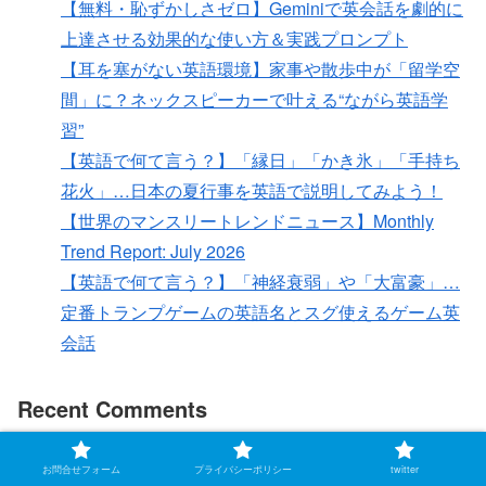
【無料・恥ずかしさゼロ】Geminiで英会話を劇的に
上達させる効果的な使い方＆実践プロンプト
【耳を塞がない英語環境】家事や散歩中が「留学空
間」に？ネックスピーカーで叶える“ながら英語学
習”
【英語で何て言う？】「縁日」「かき氷」「手持ち
花火」…日本の夏行事を英語で説明してみよう！
【世界のマンスリートレンドニュース】Monthly
Trend Report: July 2026
【英語で何て言う？】「神経衰弱」や「大富豪」…
定番トランプゲームの英語名とスグ使えるゲーム英
会話
Recent Comments
表示できるコメントはありません。
お問合せフォーム
プライバシーポリシー
twitter