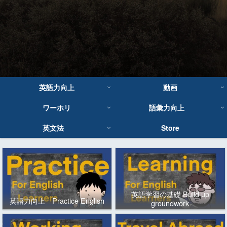
英語力向上
動画
ワーホリ
語彙力向上
英文法
Store
英語学習の基礎 Build up
英語力向上 Practice English
groundwork