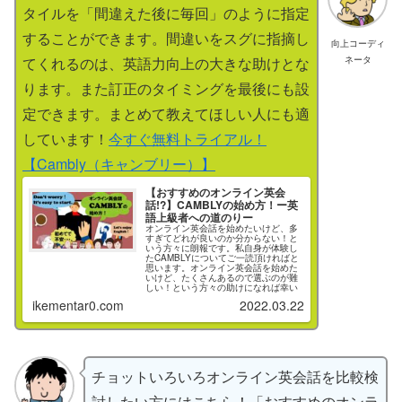
ブキャンプを活用してみてはいかがで
タイルを「間違えた後に毎回」のように指定
しょうか。
することができます。間違いをスグに指摘し
向上コーディ
ネータ
てくれるのは、英語力向上の大きな助けとな
ります。また訂正のタイミングを最後にも設
定できます。まとめて教えてほしい人にも適
しています！
今すぐ無料トライアル！
【Cambly（キャンブリー）】
【おすすめのオンライン英会
話!?】CAMBLYの始め方！ー英
語上級者への道のりー
オンライン英会話を始めたいけど、多
すぎてどれが良いのか分からない！と
いう方々に朗報です。私自身が体験し
たCAMBLYについてご一読頂ければと
思います。オンライン英会話を始めた
いけど、たくさんあるので選ぶのが難
しい！という方々の助けになれば幸い
です。
ikementar0.com
2022.03.22
チョットいろいろオンライン英会話を比較検
討したい方にはこちら！「おすすめのオンラ