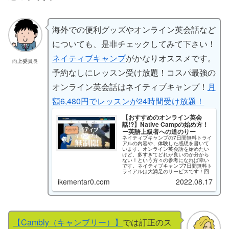
海外での便利グッズやオンライン英会話など
についても、是非チェックしてみて下さい！
ネイティブキャンプ
がかなりオススメです。
向上委員長
予約なしにレッスン受け放題！コスパ最強の
オンライン英会話はネイティブキャンプ！
月
額6,480円でレッスンが24時間受け放題！
【おすすめのオンライン英会
話!?】Native Campの始め方！
ー英語上級者への道のりー
ネイティブキャンプの7日間無料トライ
アルの内容や、体験した感想を書いて
います。オンライン英会話を始めたい
けど、多すぎてどれが良いのか分から
ない！という方々の参考になれば幸い
です。ネイティブキャンプ7日間無料ト
ライアルは大満足のサービスです！回
数無制限、教材や学習コンテンツの多
ikementar0.com
2022.08.17
さ、そして予約なしで好きな時に受講
できる点で個人的には大満足のお試し
ができました。1番大切なのは1歩踏み
出す勇気です。「講師の先生との1対
1…。大丈夫かな…。」「英語に自信が
ないから気まずい…。」そんな不安を
感じる必要はまったくありませんでし
【Cambly（キャンブリー）】
では訂正のス
た。講師の先生は皆優しくご指導下さ
いました。是非英語力向上にネイティ