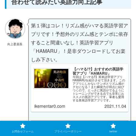
合わせて読みたい英語力向上記事
第１弾はコレ！リズム感がハマる英語学習ア
プリです！予想外のリズム感とテンポに依存
すること間違いなし！英語学習アプリ
向上委員長
「HAMARU」！是非ダウンロードしてお楽
しみ下さい。
【ハマる!?】おすすめの英語学
習アプリ「HAMARU」
今回は【ハマる⁉︎】英単語学習アプリ
HAMARUを紹介させて頂きます。この
アプリにしかないテンポとリズム感が
クセになる！また瞬発力が得点に結び
つくので、とっさに英語がでるように
トレーニングができる点でも非常にお
ススメの英語アプリです。筆者も愛用
する英単語学習アプリです。
ikementar0.com
2021.11.04
英語 英単語ゲームHAMARU
お問合せフォーム
プライバシーポリシー
twitter
勉強クイズアプリ