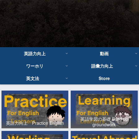
英語力向上
動画
ワーホリ
語彙力向上
英文法
Store
英語学習の基礎 Build up
英語力向上 Practice English
groundwork