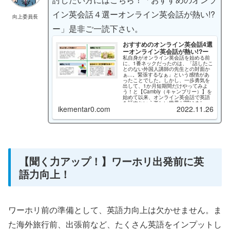
イン英会話４選ーオンライン英会話が熱い!?
向上委員長
ー」是非ご一読下さい。
おすすめのオンライン英会話4選
ーオンライン英会話が熱い!?ー
私自身がオンライン英会話を始める前
に、1番ネックだったのは、「話したこ
とのない外国人講師の先生との対面か
ぁ...。緊張するなぁ」という感情があ
ったことでした。しかし、一歩勇気を
出して、1か月短期間だけやってみよ
う！と【Cambly（キャンブリー）】を
始めて以来、オンライン英会話で英語
を話すという楽しい世界が開けまし
ikementar0.com
2022.11.26
た！必要なのは「勇気」だったと思い
ます。是非みなさんも一歩踏み出す勇
気をもって、オンライン英会話の世界
に飛び込んでみてはいかがでしょう
か？
【聞く力アップ！】ワーホリ出発前に英
語力向上！
ワーホリ前の準備として、英語力向上は欠かせません。ま
た海外旅行前、出張前など、たくさん英語をインプットし