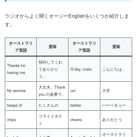
ラジオからよく聞くオージーEnglishをいくつか紹介しま
す。
オーストラリ
オーストラリ
意味
意味
ア英語
ア英語
招待してくれ
Thanks for
てありがと
G’day, mate.
こんにちは。
having me.
う。
大丈夫。Thank
No worries.
uni
大学
you.の返事で。
heaps of
たくさんの
barbie
バーベキュー
フライドポテ
chips
cheers
ありがとう
ト
オーストラリ