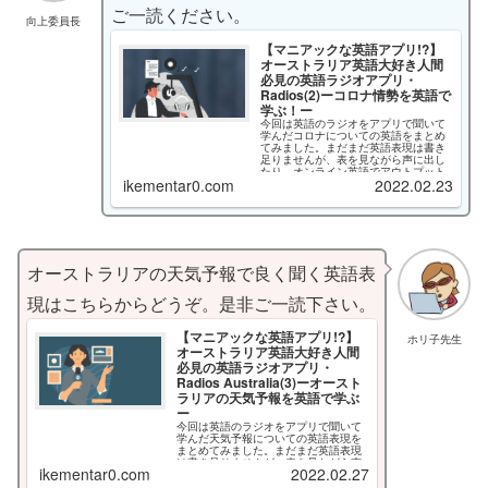
ご一読ください。
向上委員長
【マニアックな英語アプリ!?】
オーストラリア英語大好き人間
必見の英語ラジオアプリ・
Radios(2)ーコロナ情勢を英語で
学ぶ！ー
今回は英語のラジオをアプリで聞いて
学んだコロナについての英語をまとめ
てみました。まだまだ英語表現は書き
足りませんが、表を見ながら声に出し
たり、オンライン英語でアウトプット
ikementar0.com
2022.02.23
したりして、英語力向上を目指してみ
ましょう。話題がまだまだタイムリー
なので、コロナ禍を逆手に取って、今
だからこその話題で楽しく英会話がで
きれば、この記事を書いた甲斐があり
そうです。
オーストラリアの天気予報で良く聞く英語表
現はこちらからどうぞ。是非ご一読下さい。
【マニアックな英語アプリ!?】
ホリ子先生
オーストラリア英語大好き人間
必見の英語ラジオアプリ・
Radios Australia(3)ーオースト
ラリアの天気予報を英語で学ぶ
ー
今回は英語のラジオをアプリで聞いて
学んだ天気予報についての英語表現を
まとめてみました。まだまだ英語表現
は書き足りませんが、表を見ながら声
ikementar0.com
2022.02.27
に出したり、オンライン英語でアウト
プットしたりして、英語力向上を目指