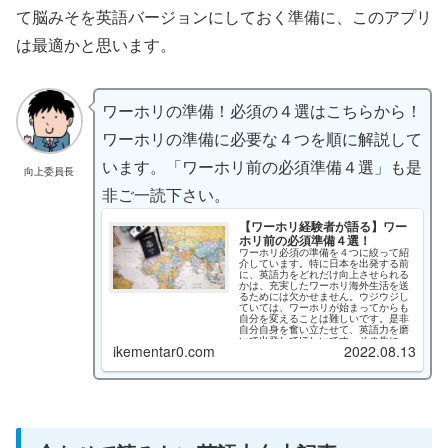
て脳みそを英語バージョンにしておく準備に、このアプリ
は最適かと思います。
ワーホリの準備！必須の４選はこちらから！
ワーホリの準備に必要な４つを順に解説して
います。「ワーホリ前の必須準備４選」も是
向上委員長
非ご一読下さい。
【ワーホリ経験者が語る】ワー
ホリ前の必須準備４選！
ワーホリ必須の準備を４つに絞って紹
介しています。特に日本を出発する前
に、英語力をどれだけ向上させられる
かは、充実したワーホリ海外生活を送
るためには欠かせません。ウジウジし
ていては、ワーホリが始まってからも
自分を変えることは難しいです。是非
自分自身を奮い立たせて、英語力を磨
いて出発してほしいです。その先に
ikementar0.com
2022.08.13
は、必ず素敵な国際交流や出会いが待
っています！ご一読頂いた皆様のワー
ホリが成功することを祈っています！