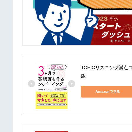
TOEICリスニング満
版
Amazonで見る