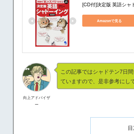
[CD付]決定版 英語シ
Amazonで見る
この記事ではシャドテン7日
ていますので、是非参考にし
向上アドバイザ
ー
目