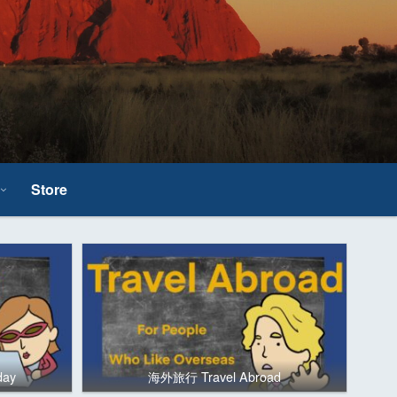
Store
day
海外旅行 Travel Abroad