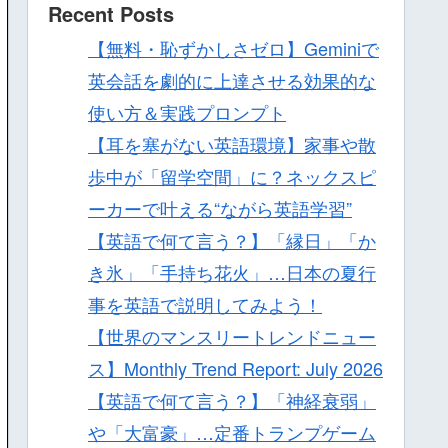
Recent Posts
【無料・恥ずかしさゼロ】Geminiで
英会話を劇的に上達させる効果的な
使い方＆実践プロンプト
【耳を塞がない英語環境】家事や散
歩中が「留学空間」に？ネックスピ
ーカーで叶える“ながら英語学習”
【英語で何て言う？】「縁日」「か
き氷」「手持ち花火」…日本の夏行
事を英語で説明してみよう！
【世界のマンスリートレンドニュー
ス】Monthly Trend Report: July 2026
【英語で何て言う？】「神経衰弱」
や「大富豪」…定番トランプゲーム