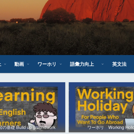
上
動画
ワーホリ
語彙力向上
英文法
基礎 Build up groundwork
ワーホリ Working Holi