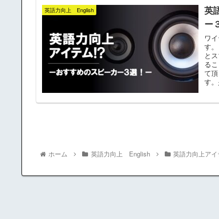
英語
英語力向上 English
ー
ワイ
す。
とス
るこ
て頂
す。
ホーム
英語力向上 English
英語力向上アイ