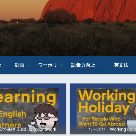
上
動画
ワーホリ
語彙力向上
英文法
基礎 Build up groundwork
ワーホリ Working Holi