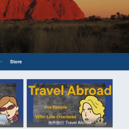
Store
day
海外旅行 Travel Abroad